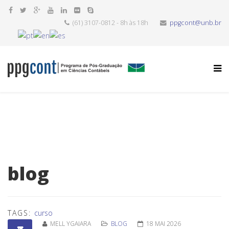
(61) 3107-0812 - 8h às 18h
ppgcont@unb.br
blog
TAGS:
curso
MELL YGAIARA
BLOG
18 MAI 2026