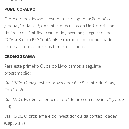
PÚBLICO-ALVO
O projeto destina-se a: estudantes de graduação e pós-
graduação da UnB; docentes e técnicos da UnB; profissionais
da área contábil, financeira e de governança; egressos do
CCA/UnB e do PPGCont/UnB; e membros da comunidade
externa interessados nos temas discutidos.
CRONOGRAMA
Para este primeiro Clube do Livro, temos a seguinte
programação:
Dia 13/05. O diagnóstico provocador (Seções introdutórias,
Cap.1 e 2)
Dia 27/05. Evidências empírica do “declínio da relevância” (Cap. 3
e 4)
Dia 10/06. O problema é do investidor ou da contabilidade?
(Cap. 5 a 7)