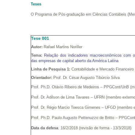
Teses
O Programa de Pós-graduação em Ciências Contábeis (Mest
Tese 001
Autor:
Rafael Martins Noriller
Tema:
Relação dos indicadores macroeconômicos com os
das empresas de capital aberto da América Latina
Linha de Pesquisa 1:
Contabilidade e Mercado Financeiro
Orientador:
Prof. Dr. César Augusto Tibúrcio Silva
Prof. Ph.D. Otávio Ribeiro de Medeiros – PPGCont/UnB (me
Prof. Dr. Adilson de Lima Tavares – UFRN (membro externo
Prof. Dr. Régio Marcio Toesca Gimenes – UFGD (membro e
Prof. Ph.D. Paulo Augusto Pettenuzzo de Britto – PPGCont
Data da defesa
: 16/2/2018 (revisão de forma - 13/3/2018)