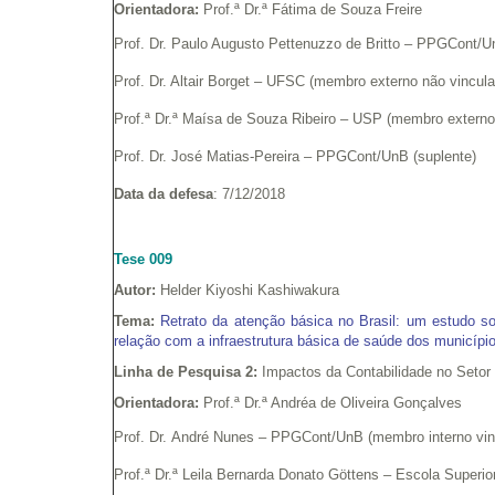
Orientadora:
Prof.ª Dr.ª Fátima de Souza Freire
Prof. Dr. Paulo Augusto Pettenuzzo de Britto – PPGCont/U
Prof. Dr. Altair Borget – UFSC (membro externo não vincul
Prof.ª Dr.ª Maísa de Souza Ribeiro – USP (membro extern
Prof. Dr. José Matias-Pereira – PPGCont/UnB (suplente)
Data da defesa
: 7/12/2018
Tese 009
Autor:
Helder Kiyoshi Kashiwakura
Tema:
Retrato da atenção básica no Brasil: um estudo so
relação com a infraestrutura básica de saúde dos municípi
Linha de Pesquisa 2:
Impactos da Contabilidade no Setor
Orientadora:
Prof.ª Dr.ª Andréa de Oliveira Gonçalves
Prof. Dr. André Nunes – PPGCont/UnB (membro interno vin
Prof.ª Dr.ª Leila Bernarda Donato Göttens – Escola Super