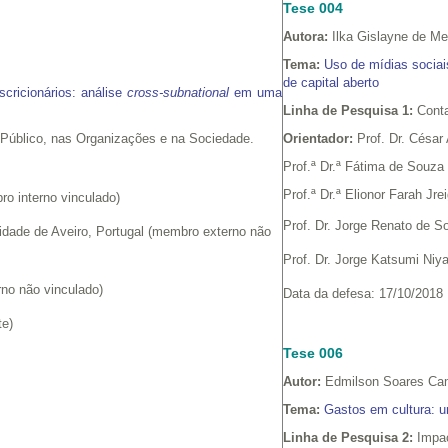
Tese 004
Autora:
Ilka Gislayne de M
Tema:
Uso de mídias sociai
de capital aberto
scricionários: análise
cross-subnational
em uma
Linha de Pesquisa 1:
Conta
 Público, nas Organizações e na Sociedade.
Orientador:
Prof. Dr. César 
Prof.ª Dr.ª Fátima de Souza
Prof.ª Dr.ª Elionor Farah 
o interno vinculado)
Prof. Dr. Jorge Renato de S
sidade de Aveiro, Portugal (membro externo não
Prof. Dr. Jorge Katsumi Ni
rno não vinculado)
Data da defesa: 17/10/2018
te)
Tese 006
Autor:
Edmilson Soares Ca
Tema:
Gastos em cultura: u
Linha de Pesquisa 2:
Impac