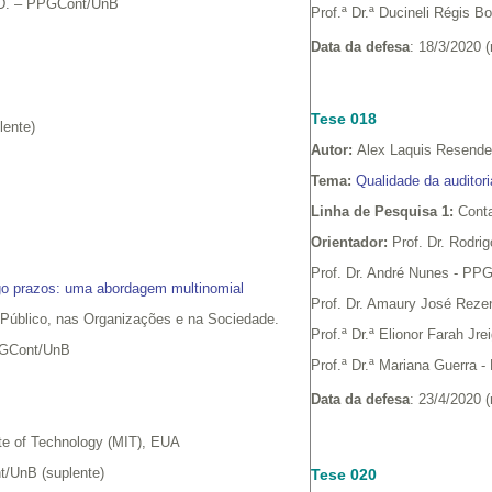
h.D. – PPGCont/UnB
Prof.ª Dr.ª Ducineli Régis 
Data da defesa
: 18/3/2020 
Tese 018
lente)
Autor:
Alex Laquis Resende
Tema:
Qualidade da auditor
Linha de Pesquisa 1:
Conta
Orientador:
Prof. Dr. Rodr
Prof. Dr. André Nunes - PP
go prazos: uma abordagem multinomial
Prof. Dr. Amaury José Rez
 Público, nas Organizações e na Sociedade.
Prof.ª Dr.ª Elionor Farah Jr
PPGCont/UnB
Prof.ª Dr.ª Mariana Guerra
Data da defesa
: 23/4/2020 
ute of Technology (MIT), EUA
nt/UnB (suplente)
Tese 020