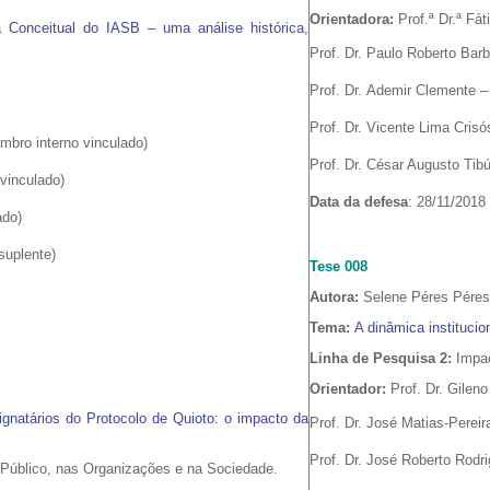
Orientadora:
Prof.ª Dr.ª Fá
ra Conceitual do IASB – uma análise histórica,
Prof. Dr. Paulo Roberto Ba
Prof. Dr. Ademir Clemente 
Prof. Dr. Vicente Lima Cri
mbro interno vinculado)
Prof. Dr. César Augusto Tib
vinculado)
Data da defesa
: 28/11/2018
lado)
suplente)
Tese 008
Autora:
Selene Péres Pére
Tema:
A dinâmica institucio
Linha de Pesquisa 2:
Impac
Orientador:
Prof. Dr. Gilen
natários do Protocolo de Quioto: o impacto da
Prof. Dr. José Matias-Pere
Prof. Dr. José Roberto Rod
 Público, nas Organizações e na Sociedade.