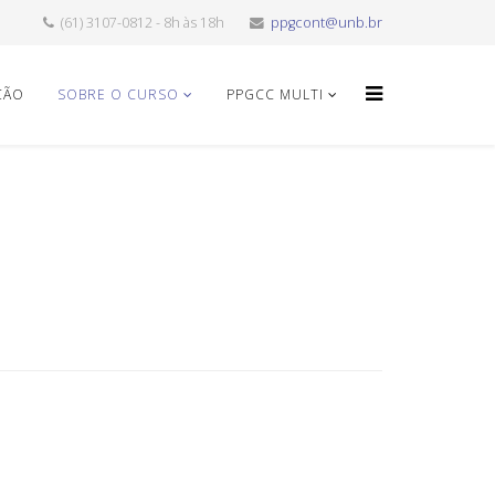
(61) 3107-0812 - 8h às 18h
ppgcont@unb.br
ÇÃO
SOBRE O CURSO
PPGCC MULTI