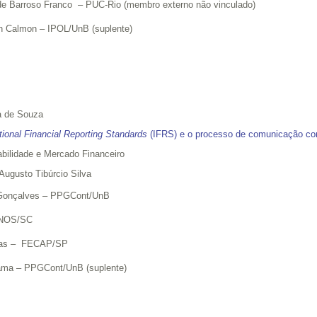
 de Barroso Franco – PUC-Rio (membro externo não vinculado)
in Calmon – IPOL/UnB (suplente)
a de Souza
ational Financial Reporting Standards
(IFRS) e o processo de comunicação con
bilidade e Mercado Financeiro
 Augusto Tibúrcio Silva
a Gonçalves – PPGCont/UnB
SINOS/SC
leias – FECAP/SP
yama – PPGCont/UnB (suplente)