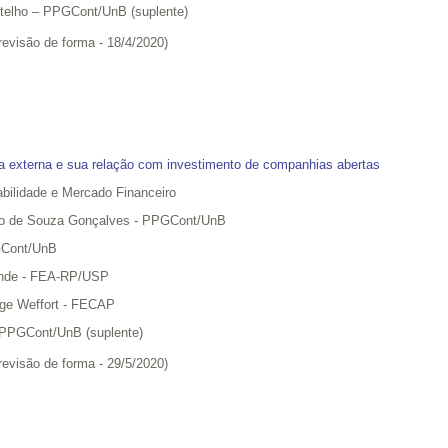
Botelho – PPGCont/UnB (suplente)
(revisão de forma - 18/4/2020)
ia externa e sua relação com investimento de companhias abertas
bilidade e Mercado Financeiro
igo de Souza Gonçalves - PPGCont/UnB
GCont/UnB
ende - FEA-RP/USP
eige Weffort - FECAP
 - PPGCont/UnB (suplente)
(revisão de forma - 29/5/2020)