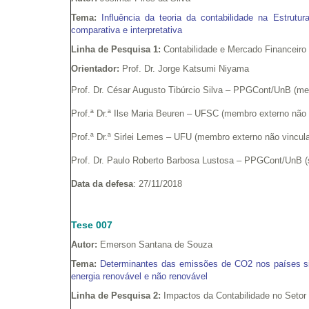
Tema:
Influência da teoria da contabilidade na Estrutu
comparativa e interpretativa
Linha de Pesquisa 1:
Contabilidade e Mercado Financeiro
Orientador:
Prof. Dr. Jorge Katsumi Niyama
Prof. Dr. César Augusto Tibúrcio Silva – PPGCont/UnB (me
Prof.ª Dr.ª Ilse Maria Beuren – UFSC (membro externo não 
Prof.ª Dr.ª Sirlei Lemes – UFU (membro externo não vincu
Prof. Dr. Paulo Roberto Barbosa Lustosa – PPGCont/UnB (
Data da defesa
: 27/11/2018
Tese 007
Autor:
Emerson Santana de Souza
Tema:
Determinantes das emissões de CO2 nos países sig
energia renovável e não renovável
Linha de Pesquisa 2:
Impactos da Contabilidade no Setor