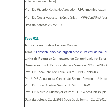
externo não vinculado)
Prof. Dr. Ricardo Rocha de Azevedo – UFU (membro exter
Prof. Dr. César Augusto Tibúrcio Silva – PPGCont/UnB (sup
Data da defesa
: 28/2/2019
Tese 011
Autora:
Nara Cristina Ferreira Mendes
Tema:
O absenteísmo nas organizações: um estudo na Admi
Linha de Pesquisa 2:
Impactos da Contabilidade no Setor
Orientador:
Prof. Dr. José Matias-Peireira – PPGCont/UnB 
Prof. Dr. João Abreu de Faria Bilhim – PPGCont/UnB
Prof.ª Dr.ª Augusta da Conceição Santos Ferreira – Univers
Prof. Dr. José Dionísio Gomes da Silva – UFRN
Prof. Dr. Marcelo Driemeyer Wilbert – PPGCont/UnB (supl
Data da defesa
: 29/11/2019 (revisão de forma - 29/12/2019