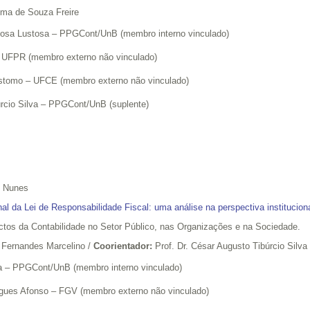
tima de Souza Freire
rbosa Lustosa – PPGCont/UnB (membro interno vinculado)
– UFPR (membro externo não vinculado)
sóstomo – UFCE (membro externo não vinculado)
úrcio Silva – PPGCont/UnB (suplente)
s Nunes
nal da Lei de Responsabilidade Fiscal: uma análise na perspectiva instituciona
tos da Contabilidade no Setor Público, nas Organizações e na Sociedade.
o Fernandes Marcelino /
Coorientador:
Prof. Dr. César Augusto Tibúrcio Silva
ira – PPGCont/UnB (membro interno vinculado)
rigues Afonso – FGV (membro externo não vinculado)