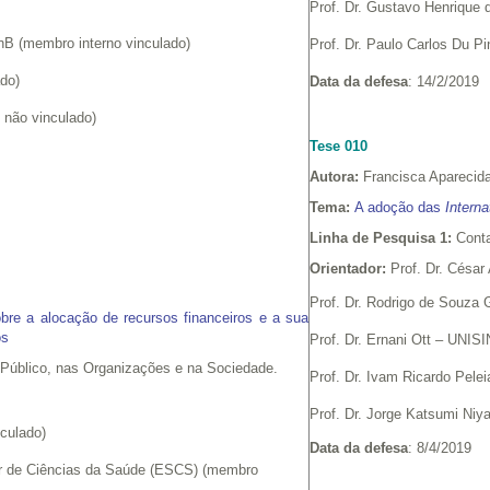
Prof. Dr. Gustavo Henrique
nB (membro interno vinculado)
Prof. Dr. Paulo Carlos Du P
ado)
Data da defesa
: 14/2/2019
o não vinculado)
Tese 010
Autora:
Francisca Aparecid
Tema:
A adoção das
Intern
Linha de Pesquisa 1:
Conta
Orientador:
Prof. Dr. César
Prof. Dr. Rodrigo de Souz
bre a alocação de recursos financeiros e a sua
os
Prof. Dr. Ernani Ott – UNI
 Público, nas Organizações e na Sociedade.
Prof. Dr. Ivam Ricardo Pe
Prof. Dr. Jorge Katsumi Ni
culado)
Data da defesa
: 8/4/2019
ior de Ciências da Saúde (ESCS) (membro