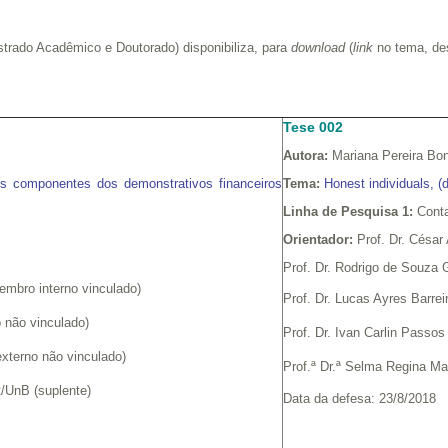
rado Acadêmico e Doutorado) disponibiliza, para
download
(
link
no tema, des
Tese 002
Autora:
Mariana Pereira Bo
 componentes dos demonstrativos financeiros
Tema:
Honest individuals,
(
Linha de Pesquisa 1:
Conta
Orientador:
Prof. Dr. César 
Prof. Dr. Rodrigo de Souza
mbro interno vinculado)
Prof. Dr. Lucas Ayres Barr
 não vinculado)
Prof. Dr. Ivan Carlin Passo
xterno não vinculado)
Prof.ª Dr.ª Selma Regina Mar
/UnB (suplente)
Data da defesa: 23/8/2018