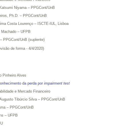
e Katsumi Niyama – PPGCont/UnB
deiros, Ph.D. – PPGCont/UnB
Estima Costa Lourenço – ISCTE-IUL, Lisboa
as Machado – UFPB
s – PPGCont/UnB (suplente)
revisão de forma - 4/4/2020)
o Pinheiro Alves
conhecimento da perda por
impairment test
bilidade e Mercado Financeiro
 Augusto Tibúrcio Silva – PPGCont/UnB
iyama – PPGCont/UnB
tins – UFPB
FU