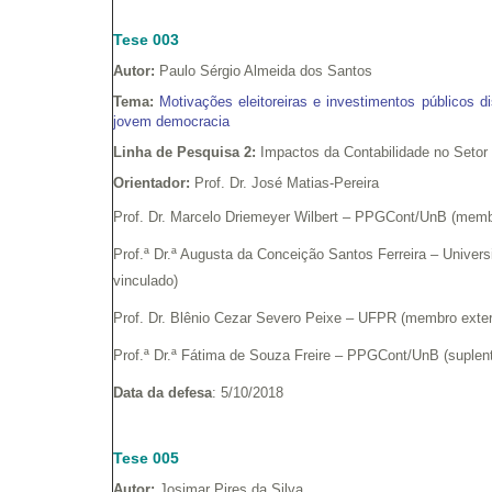
Tese 003
Autor:
Paulo Sérgio Almeida dos Santos
Tema:
Motivações eleitoreiras e investimentos públicos di
jovem democracia
Linha de Pesquisa 2:
Impactos da Contabilidade no Setor
Orientador:
Prof. Dr. José Matias-Pereira
Prof. Dr. Marcelo Driemeyer Wilbert – PPGCont/UnB (membr
Prof.ª Dr.ª Augusta da Conceição Santos Ferreira – Univer
vinculado)
Prof. Dr. Blênio Cezar Severo Peixe – UFPR (membro exte
Prof.ª Dr.ª Fátima de Souza Freire – PPGCont/UnB (suplen
Data da defesa
: 5/10/2018
Tese 005
Autor:
Josimar Pires da Silva