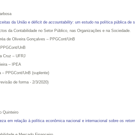
Barbosa
eitas da União e déficit de
accountability
: um estudo na política pública de 
tos da Contabilidade no Setor Público, nas Organizações e na Sociedade.
dréa de Oliveira Gonçalves – PPGCont/UnB
 – PPGCont/UnB
 da Cruz – UFRJ
Vieira – IPEA
ira – PPGCont/UnB (suplente)
(revisão de forma - 2/3/2020)
 Quinteiro
rteza em relação à política econômica nacional e internacional sobre os ret
bilidade e Mercado Financeiro