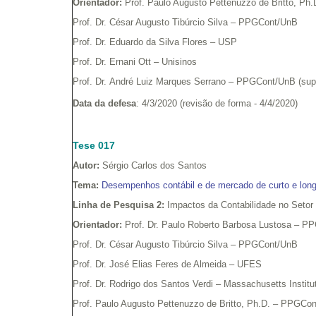
Orientador:
Prof. Paulo Augusto Pettenuzzo de Britto, P
Prof. Dr. César Augusto Tibúrcio Silva – PPGCont/UnB
Prof. Dr. Eduardo da Silva Flores – USP
Prof. Dr. Ernani Ott – Unisinos
Prof. Dr. André Luiz Marques Serrano – PPGCont/UnB (sup
Data da defesa
: 4/3/2020 (revisão de forma - 4/4/2020)
Tese 017
Autor:
Sérgio Carlos dos Santos
Tema:
Desempenhos contábil e de mercado de curto e lon
Linha de Pesquisa 2:
Impactos da Contabilidade no Setor
Orientador:
Prof. Dr. Paulo Roberto Barbosa Lustosa – 
Prof. Dr. César Augusto Tibúrcio Silva – PPGCont/UnB
Prof. Dr. José Elias Feres de Almeida – UFES
Prof. Dr. Rodrigo dos Santos Verdi – Massachusetts Instit
Prof. Paulo Augusto Pettenuzzo de Britto, Ph.D. – PPGCo