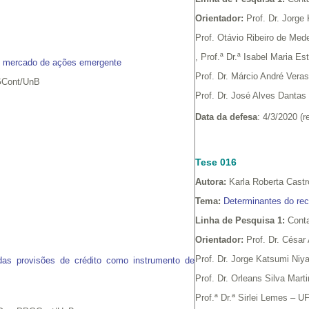
Orientador:
Prof. Dr. Jorg
Prof. Otávio Ribeiro de Me
, Prof.ª Dr.ª Isabel Maria 
m mercado de ações emergente
Prof. Dr. Márcio André Ver
PGCont/UnB
Prof. Dr. José Alves Danta
B
Data da defesa
: 4/3/2020 (
Tese 016
Autora:
Karla Roberta Castr
Tema:
Determinantes do re
Linha de Pesquisa 1:
Conta
Orientador:
Prof. Dr. César
Prof. Dr. Jorge Katsumi N
das provisões de crédito como instrumento de
Prof. Dr. Orleans Silva Mar
Prof.ª Dr.ª Sirlei Lemes – U