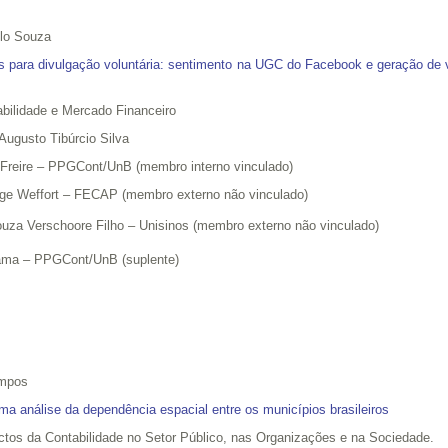
elo Souza
s para divulgação voluntária: sentimento na UGC do Facebook e geração de 
bilidade e Mercado Financeiro
Augusto Tibúrcio Silva
 Freire – PPGCont/UnB (membro interno vinculado)
Jreige Weffort – FECAP (membro externo não vinculado)
ouza Verschoore Filho
–
Unisinos (membro externo não vinculado)
yama – PPGCont/UnB (suplente)
mpos
ma análise da dependência espacial entre os municípios brasileiros
tos da Contabilidade no Setor Público, nas Organizações e na Sociedade.