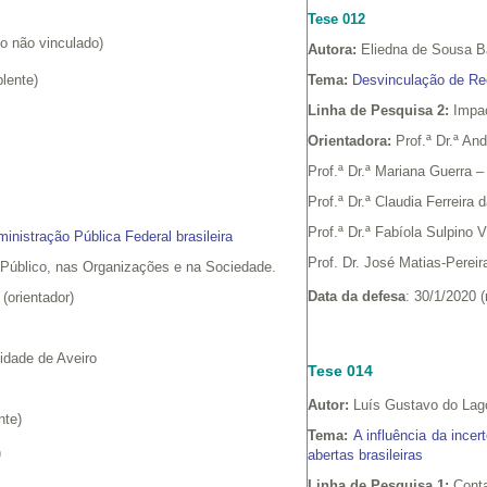
Tese 012
no não vinculado)
Autora:
Eliedna de Sousa 
lente)
Tema:
Desvinculação de Rec
Linha de Pesquisa 2:
Impac
Orientadora:
Prof.ª Dr.ª An
Prof.ª Dr.ª Mariana Guerra
Prof.ª Dr.ª Claudia Ferreira
Prof.ª Dr.ª Fabíola Sulpino 
nistração Pública Federal brasileira
Prof. Dr. José Matias-Pere
 Público, nas Organizações e na Sociedade.
Data da defesa
: 30/1/2020 
(orientador)
idade de Aveiro
Tese 014
Autor:
Luís Gustavo do Lago
ente)
Tema:
A influência da ince
)
abertas brasileiras
Linha de Pesquisa 1:
Conta