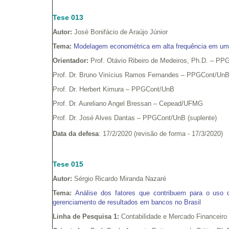
Tese 013
Autor:
José Bonifácio de Araújo Júnior
Tema:
Modelagem econométrica em alta frequência em u
Orientador:
Prof. Otávio Ribeiro de Medeiros, Ph.D. – P
Prof. Dr. Bruno Vinícius Ramos Fernandes – PPGCont/Un
Prof. Dr. Herbert Kimura – PPGCont/UnB
Prof. Dr. Aureliano Angel Bressan – Cepead/UFMG
Prof. Dr. José Alves Dantas – PPGCont/UnB (suplente)
Data da defesa
: 17/2/2020 (revisão de forma - 17/3/2020)
Tese 015
Autor:
Sérgio Ricardo Miranda Nazaré
Tema:
Análise dos fatores que contribuem para o uso 
gerenciamento de resultados em bancos no Brasil
Linha de Pesquisa 1:
Contabilidade e Mercado Financeiro