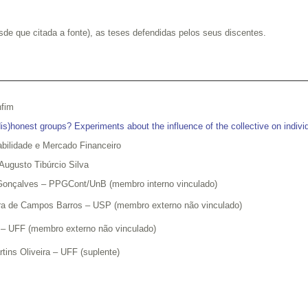
de que citada a fonte), as teses defendidas pelos seus discentes.
nfim
dis)honest groups?
Experiments about
the influence of the
collective
on indivi
bilidade e Mercado Financeiro
Augusto Tibúrcio Silva
 Gonçalves – PPGCont/UnB (membro interno vinculado)
eira de Campos Barros – USP (membro externo não vinculado)
s
–
UFF (membro externo não vinculado)
tins Oliveira – UFF (suplente)