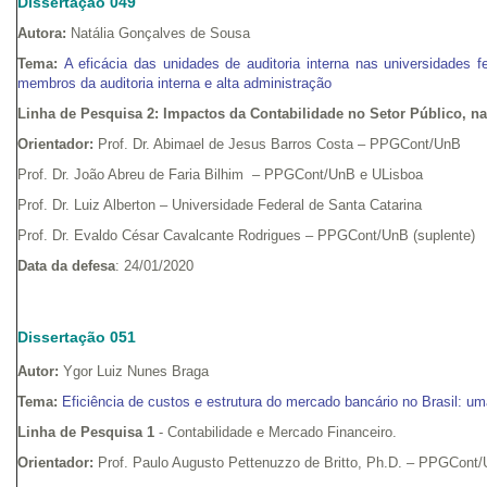
Dissertação 049
Autora:
Natália Gonçalves de Sousa
Tema:
A eficácia das unidades de auditoria interna nas universidades f
membros da auditoria interna e alta administração
Linha de Pesquisa 2:
Impactos da Contabilidade no Setor Público, n
Orientador:
Prof. Dr. Abimael de Jesus Barros Costa – PPGCont/UnB
Prof. Dr. João Abreu de Faria Bilhim – PPGCont/UnB e ULisboa
Prof. Dr. Luiz Alberton – Universidade Federal de Santa Catarina
Prof. Dr. Evaldo César Cavalcante Rodrigues – PPGCont/UnB (suplente)
Data da defesa
: 24/01/2020
Dissertação 051
Autor:
Ygor Luiz Nunes Braga
Tema:
Eficiência de custos e estrutura do mercado bancário no Brasil: u
Linha de Pesquisa 1
- Contabilidade e Mercado Financeiro.
Orientador:
Prof. Paulo Augusto Pettenuzzo de Britto, Ph.D. – PPGCont