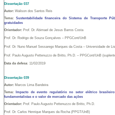
Dissertação 037
Autor:
Walison dos Santos Reis
Tema:
Sustentabilidade financeira do Sistema de Transporte Púb
gratuidades
Orientador:
Prof. Dr. Abimael de Jesus Barros Costa
Prof. Dr. Rodrigo de Souza Gonçalves – PPGCont/UnB
Prof. Dr. Nuno Manuel Sessarego Marques da Costa – Universidade de Li
Prof. Paulo Augusto Pettenuzzo de Britto, Ph.D. – PPGCont/UnB (suplent
Data da defesa
: 11/02/2019
Dissertação 039
Autor:
Marcos Lima Bandeira
Tema:
Impacto de evento regulatório no setor elétrico brasileir
fundamentalistas e o valor de mercado das ações
Orientador:
Prof. Paulo Augusto Pettenuzzo de Britto, Ph.D.
Prof. Dr. Carlos Henrique Marques da Rocha (PPGT/UnB)