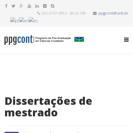
(61) 3107-0812 - 8h às 18h
ppgcont@unb.br
Dissertações de
mestrado