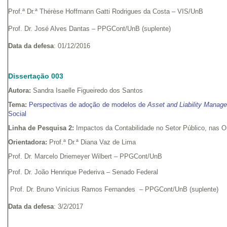
Prof.ª Dr.ª Thérèse Hoffmann Gatti Rodrigues da Costa – VIS/UnB
Prof. Dr. José Alves Dantas – PPGCont/UnB (suplente)
Data da defesa
: 01/12/2016
Dissertação 003
Autora:
Sandra Isaelle Figueiredo dos Santos
Tema:
Perspectivas de adoção de modelos de
Asset and Liability Manag
Social
Linha de Pesquisa 2:
Impactos da Contabilidade no Setor Público, nas 
Orientadora:
Prof.ª Dr.ª Diana Vaz de Lima
Prof. Dr. Marcelo Driemeyer Wilbert – PPGCont/UnB
Prof. Dr. João Henrique Pederiva – Senado Federal
Prof. Dr. Bruno Vinícius Ramos Fernandes – PPGCont/UnB (suplente)
Data da defesa
: 3/2/2017