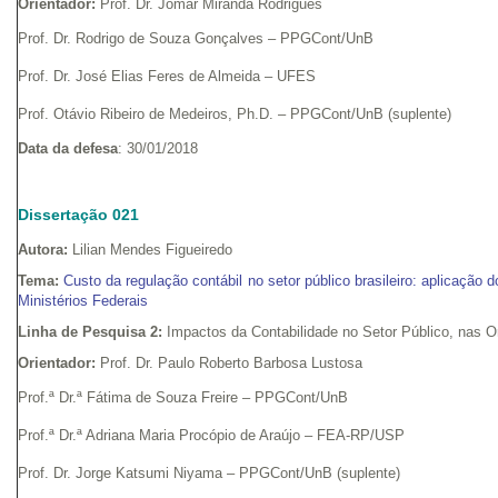
Orientador:
Prof. Dr. Jomar Miranda Rodrigues
Prof. Dr. Rodrigo de Souza Gonçalves – PPGCont/UnB
Prof. Dr. José Elias Feres de Almeida – UFES
Prof. Otávio Ribeiro de Medeiros, Ph.D. – PPGCont/UnB (suplente)
Data da defesa
: 30/01/2018
Dissertação 021
Autora:
Lilian Mendes Figueiredo
Tema:
Custo da regulação contábil no setor público brasileiro: aplicação 
Ministérios Federais
Linha de Pesquisa 2:
Impactos da Contabilidade no Setor Público, nas 
Orientador:
Prof. Dr. Paulo Roberto Barbosa Lustosa
Prof.ª Dr.ª Fátima de Souza Freire – PPGCont/UnB
Prof.ª Dr.ª Adriana Maria Procópio de Araújo – FEA-RP/USP
Prof. Dr. Jorge Katsumi Niyama – PPGCont/UnB (suplente)