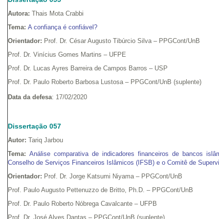
Autora:
Thais Mota Crabbi
Tema:
A confiança é confiável?
Orientador:
Prof. Dr. César Augusto Tibúrcio Silva – PPGCont/UnB
Prof. Dr. Vinícius Gomes Martins – UFPE
Prof. Dr. Lucas Ayres Barreira de Campos Barros – USP
Prof. Dr. Paulo Roberto Barbosa Lustosa – PPGCont/UnB (suplente)
Data da defesa
: 17/02/2020
Dissertação 057
Autor:
Tariq Jarbou
Tema:
Análise comparativa de indicadores financeiros de bancos isl
Conselho de Serviços Financeiros Islâmicos (IFSB) e o Comitê de Superv
Orientador:
Prof. Dr. Jorge Katsumi Niyama – PPGCont/UnB
Prof. Paulo Augusto Pettenuzzo de Britto, Ph.D. – PPGCont/UnB
Prof. Dr. Paulo Roberto Nóbrega Cavalcante – UFPB
Prof. Dr. José Alves Dantas – PPGCont/UnB (suplente)