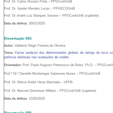
Prof. Dr. Carlos Rosano Peña – PPGCont/UnB
Prof. Dr. Vander Mendes Lucas – PPGECO/UnB
Prof. Dr. André Luiz Marques Serrano – PPGCont/UnB (suplente)
Data da defesa
: 30/01/2020
Dissertação 053
Autor:
Valdemir Regis Ferreira de Oliveira
Tema:
Factor analysis
dos determinantes globais de ratings do risco so
políticos eleitorais nas avaliações de crédito
Orientador:
Prof. Paulo Augusto Pettenuzzo de Britto, Ph.D. – PPGCont
Prof.ª Dr.ª Danielle Montenegro Salamone Nunes – PPGCont/UnB
Prof. Dr. Márcio André Veras Machado – UFPB
Prof. Dr. Marcelo Driemeyer Wilbert – PPGCont/UnB (suplente)
Data da defesa
: 13/02/2020
Dissertação 055