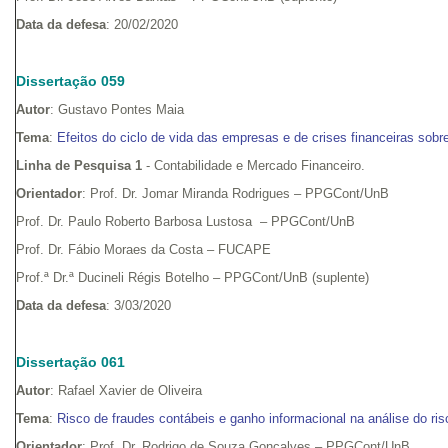
Data da defesa
: 20/02/2020
Dissertação 059
Autor
: Gustavo Pontes Maia
Tema
:
Efeitos do ciclo de vida das empresas e de crises financeiras sobr
Linha de Pesquisa 1
- Contabilidade e Mercado Financeiro.
Orientador
: Prof. Dr. Jomar Miranda Rodrigues – PPGCont/UnB
Prof. Dr. Paulo Roberto Barbosa Lustosa – PPGCont/UnB
Prof. Dr. Fábio Moraes da Costa – FUCAPE
Prof.ª Dr.ª Ducineli Régis Botelho – PPGCont/UnB (suplente)
Data da defesa
: 3/03/2020
Dissertação 061
Autor
: Rafael Xavier de Oliveira
Tema
:
Risco de fraudes contábeis e ganho informacional na análise do risc
Orientador
: Prof. Dr. Rodrigo de Souza Gonçalves – PPGCont/UnB