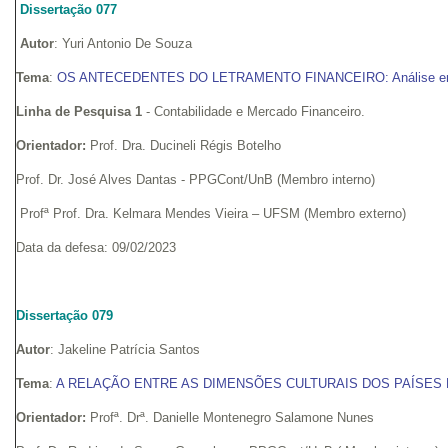
Dissertação 077
Autor
: Yuri Antonio De Souza
Tema
:
OS ANTECEDENTES DO LETRAMENTO FINANCEIRO: Análise empír
Linha de Pesquisa 1
- Contabilidade e Mercado Financeiro.
Orientador:
Prof. Dra. Ducineli Régis Botelho
Prof. Dr. José Alves Dantas - PPGCont/UnB (Membro interno)
Profª Prof. Dra. Kelmara Mendes Vieira – UFSM (Membro externo)
Data da defesa: 09/02/2023
Dissertação 079
Autor
: Jakeline Patrícia Santos
Tema
:
A RELAÇÃO ENTRE AS DIMENSÕES CULTURAIS DOS PAÍSES 
Orientador:
Profª. Drª. Danielle Montenegro Salamone Nunes