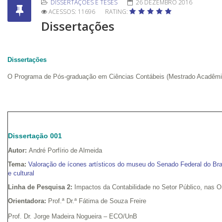
DISSERTAÇÕES E TESES
26 DEZEMBRO 2016
ACESSOS: 11696
RATING:
Dissertações
Dissertações
O Programa de Pós-graduação em Ciências Contábeis (Mestrado Acadêmico
Dissertação 001
Autor:
André Porfírio de Almeida
Tema:
Valoração de ícones artísticos do museu do Senado Federal do Bras
e cultural
Linha de Pesquisa 2:
Impactos da Contabilidade no Setor Público, nas 
Orientadora:
Prof.ª Dr.ª Fátima de Souza Freire
Prof. Dr. Jorge Madeira Nogueira – ECO/UnB