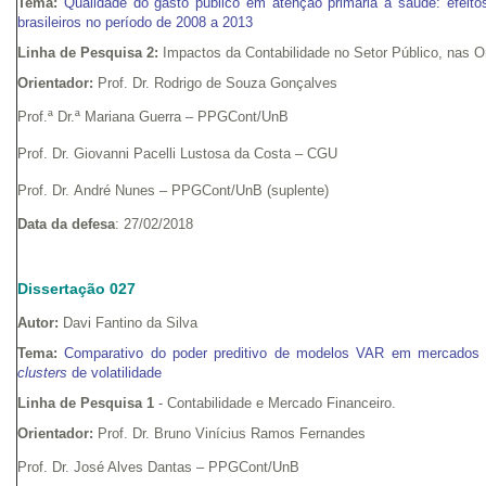
Tema:
Qualidade do gasto público em atenção primária à saúde: efeito
brasileiros no período de 2008 a 2013
Linha de Pesquisa 2:
Impactos da Contabilidade no Setor Público, nas 
Orientador:
Prof. Dr. Rodrigo de Souza Gonçalves
Prof.ª Dr.ª Mariana Guerra – PPGCont/UnB
Prof. Dr. Giovanni Pacelli Lustosa da Costa – CGU
Prof. Dr. André Nunes – PPGCont/UnB (suplente)
Data da defesa
: 27/02/2018
Dissertação 027
Autor:
Davi Fantino da Silva
Tema:
Comparativo do poder preditivo de modelos VAR em mercados d
clusters
de volatilidade
Linha de Pesquisa 1
- Contabilidade e Mercado Financeiro.
Orientador:
Prof. Dr. Bruno Vinícius Ramos Fernandes
Prof. Dr. José Alves Dantas – PPGCont/UnB