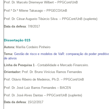
Prof. Dr. Marcelo Driemeyer Wilbert – PPGCont/UnB
Prof.ª Dr.ª Milene Takasago – PPGECO/UnB
Prof. Dr. César Augusto Tibúrcio Silva – PPGCont/UnB (suplente)
Data da defesa
: 7/8/2017
Dissertação 015
Autora:
Marília Cordeiro Pinheiro
Tema:
Gestão de risco e modelos de VaR: comparação do poder preditivo
de ativos
Linha de Pesquisa 1
- Contabilidade e Mercado Financeiro.
Orientador:
Prof. Dr. Bruno Vinícius Ramos Fernandes
Prof. Otávio Ribeiro de Medeiros, Ph.D. – PPGCont/UnB
Prof. Dr. José Luiz Barros Fernandes – BACEN
Prof. Dr. José Alves Dantas – PPGCont/UnB (suplente)
Data da defesa
: 15/12/2017