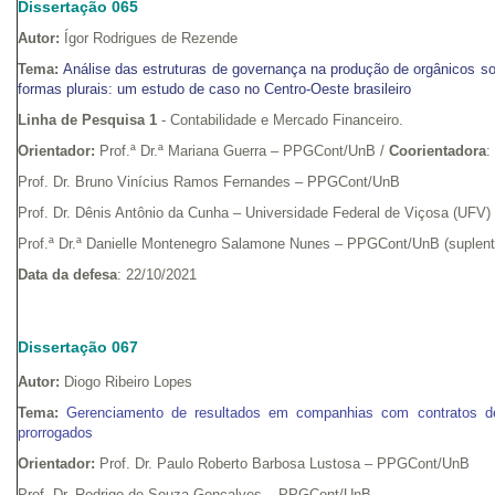
Dissertação 065
Autor:
Ígor Rodrigues de Rezende
Tema:
Análise das estruturas de governança na produção de orgânicos s
formas plurais: um estudo de caso no Centro-Oeste brasileiro
Linha de Pesquisa 1
- Contabilidade e Mercado Financeiro.
Orientador:
Prof.ª Dr.ª Mariana Guerra – PPGCont/UnB /
Coorientadora
:
Prof. Dr. Bruno Vinícius Ramos Fernandes – PPGCont/UnB
Prof. Dr. Dênis Antônio da Cunha – Universidade Federal de Viçosa (UFV)
Prof.ª Dr.ª Danielle Montenegro Salamone Nunes – PPGCont/UnB (suplent
Data da defesa
: 22/10/2021
Dissertação 067
Autor:
Diogo Ribeiro Lopes
Tema:
Gerenciamento de resultados em companhias com contratos de 
prorrogados
Orientador:
Prof. Dr. Paulo Roberto Barbosa Lustosa – PPGCont/UnB
Prof. Dr. Rodrigo de Souza Gonçalves – PPGCont/UnB