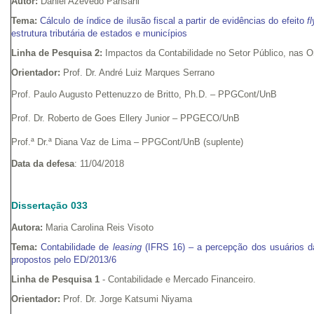
Autor:
Daniel Azevedo Pansani
Tema:
Cálculo de índice de ilusão fiscal a partir de evidências do efeito
f
estrutura tributária de estados e municípios
Linha de Pesquisa 2:
Impactos da Contabilidade no Setor Público, nas 
Orientador:
Prof. Dr. André Luiz Marques Serrano
Prof. Paulo Augusto Pettenuzzo de Britto, Ph.D. – PPGCont/UnB
Prof. Dr. Roberto de Goes Ellery Junior – PPGECO/UnB
Prof.ª Dr.ª Diana Vaz de Lima – PPGCont/UnB (suplente)
Data da defesa
: 11/04/2018
Dissertação 033
Autora:
Maria Carolina Reis Visoto
Tema:
Contabilidade de
leasing
(IFRS 16) – a percepção dos usuários da
propostos pelo ED/2013/6
Linha de Pesquisa 1
- Contabilidade e Mercado Financeiro.
Orientador:
Prof. Dr. Jorge Katsumi Niyama