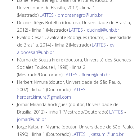
Danielle Montenegro Salamone Nunes (doutora,
Universidade de Brasília, 2017) - linha 1
(Mestrado)
LATTES
- dmontenegro@unb.br
Ducineli Régis Botelho (doutora, Universidade de Brasília,
2012) - linha 1 (Mestrado)
LATTES
-
ducineli@unb.br
Evaldo Cesar Cavalcante Rodrigues (doutor, Universidade
de Brasília, 2014) - linha 2 (Mestrado)
LATTES
-
ev
aldocesar@unb.br
Fátima de Souza Freire (doutora, Université des Sciences
Sociales Toulouse I, 1998) - linha 2
(Mestrado/Doutorado)
LATTES
-
ffreire@unb.br
Herbert Kimura (doutor, Universidade de São Paulo,
2002) - linha 1 (Doutorado)
LATTES
-
herbert.kimura@gmail.com
Jomar Miranda Rodrigues (doutor, Universidade de
Brasília, 2012) - linha 1 (Mestrado/Doutorado)
LATTES
-
jomar@unb.br
Jorge Katsumi Niyama (doutor, Universidade de São Paulo,
1990) - linha 1 (Doutorado)
LATTES
-
jkatsumi@unb.br