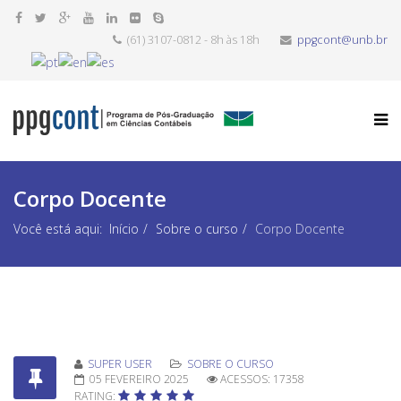
(61) 3107-0812 - 8h às 18h
ppgcont@unb.br
Corpo Docente
Você está aqui:
Início
Sobre o curso
Corpo Docente
SUPER USER
SOBRE O CURSO
05 FEVEREIRO 2025
ACESSOS: 17358
RATING: