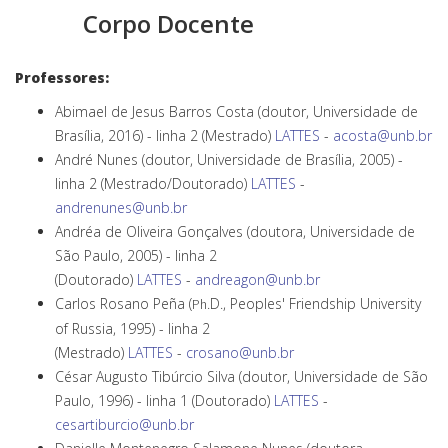
Corpo Docente
Professores:
Abimael de Jesus Barros Costa (doutor, Universidade de
Brasília, 2016) - linha 2 (Mestrado)
LATTES
-
acosta@unb.br
André Nunes (doutor, Universidade de Brasília, 2005) -
linha 2 (Mestrado/Doutorado)
LATTES
-
andrenunes@unb.br
Andréa de Oliveira Gonçalves (doutora, Universidade de
São Paulo, 2005) - linha 2
(Doutorado)
LATTES
-
andreagon@unb.br
Carlos Rosano Peña (
.D., Peoples' Friendship University
Ph
of Russia, 1995) - linha 2
(Mestrado)
LATTES
-
crosano@unb.br
César Augusto Tibúrcio Silva (doutor, Universidade de São
Paulo, 1996) - linha 1 (Doutorado)
LATTES
-
cesartiburcio@unb.br