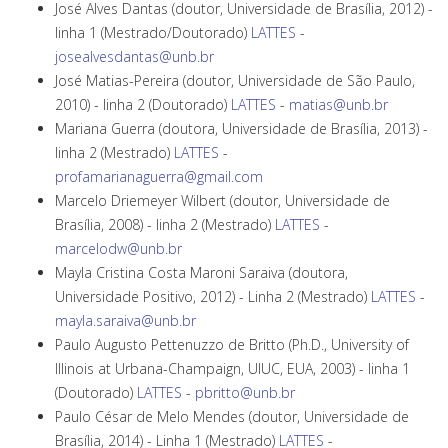
José Alves Dantas (doutor, Universidade de Brasília, 2012) -
linha 1 (Mestrado/Doutorado)
LATTES
-
josealvesdantas@unb.br
José Matias-Pereira (doutor, Universidade de São Paulo,
2010) - linha 2 (Doutorado)
LATTES
-
matias@unb.br
Mariana Guerra (doutora, Universidade de Brasília, 2013) -
linha 2 (Mestrado)
LATTES
-
profamarianaguerra@gmail.com
Marcelo Driemeyer Wilbert (doutor, Universidade de
Brasília, 2008) - linha 2 (Mestrado)
LATTES
-
marcelodw@unb.br
Mayla Cristina Costa Maroni Saraiva (doutora,
Universidade Positivo, 2012) - Linha 2 (Mestrado)
LATTES
-
mayla.saraiva@unb.br
Paulo Augusto Pettenuzzo de Britto (Ph.D., University of
Illinois at Urbana-Champaign, UIUC, EUA, 2003) - linha 1
(Doutorado)
LATTES
-
pbritto@unb.br
Paulo César de Melo Mendes (doutor, Universidade de
Brasília, 2014) - Linha 1 (Mestrado)
LATTES
-