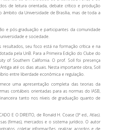
 de leitura orientada, debate crítico e produção
âmbito da Universidade de Brasília, mas de toda a
ação e pós-graduação e participantes da comunidade
 universidade e sociedade.
 resultados, seu foco está na formação crítica e na
dotada pela UnB. Para a Primeira Edição do Clube do
y of Southern California. O prof. Soll foi presença
tiga até os dias atuais. Nesta importante obra, Soll
íbrio entre liberdade econômica e regulação.
fornece uma apresentação completa das teorias da
ormas contábeis orientadas para as normas do IASB,
inanceira tanto nos níveis de graduação quanto de
DO E O DIREITO, de Ronald H. Coase (3ª ed., Atlas).
s (firmas), mercados e o sistema jurídico. O autor
ratos, coletar informações, realizar acordos e de