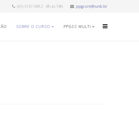
(61) 3107-0812 - 8h às 18h
ppgcont@unb.br
ÇÃO
SOBRE O CURSO
PPGCC MULTI