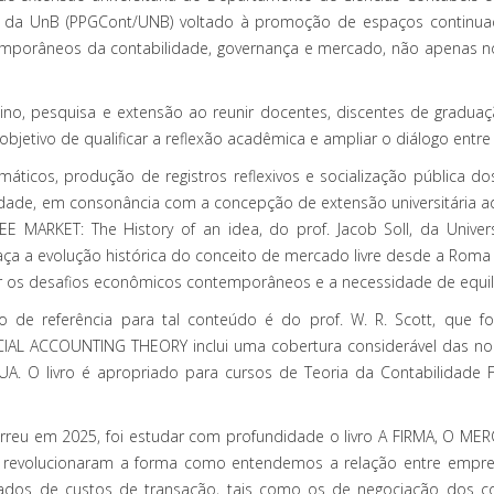
da UnB (PPGCont/UNB) voltado à promoção de espaços continuados
porâneos da contabilidade, governança e mercado, não apenas no 
nsino, pesquisa e extensão ao reunir docentes, discentes de gradu
jetivo de qualificar a reflexão acadêmica e ampliar o diálogo entre
ticos, produção de registros reflexivos e socialização pública dos
edade, em consonância com a concepção de extensão universitária a
 MARKET: The History of an idea, do prof. Jacob Soll, da Universit
a a evolução histórica do conceito de mercado livre desde a Roma An
sar os desafios econômicos contemporâneos e a necessidade de equil
ro de referência para tal conteúdo é do prof. W. R. Scott, que 
ANCIAL ACCOUNTING THEORY inclui uma cobertura considerável das n
. O livro é apropriado para cursos de Teoria da Contabilidade F
rreu em 2025, foi estudar com profundidade o livro A FIRMA, O MERCA
ue revolucionaram a forma como entendemos a relação entre empresa
dos de custos de transação, tais como os de negociação dos cont