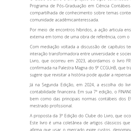
Programa de Pós-Graduação em Ciência Contábeis 
compartilhada de conhecimento sobre temas contem
comunidade acadêmicainteressada.
Por meio de encontros híbridos, a ação articula e
externa em torno de uma obra de referência, com o ob
Com mediação voltada a discussão de capítulos temá
interação transformadora entre universidade e soci
Livro, que ocorreu em 2023, abordamos o livro FREE
confirmada na Palestra Magna do 9º CCGUnB, que traç
sugere que revisitar a história pode ajudar a repen
Já na Segunda Edição, em 2024, a escolha do liv
contabilidade financeira. Em sua 7ª edição, o FIN
bem como das principais normas contábeis dos EUA
mestrado profissional.
A proposta da 3ª Edição do Clube do Livro, que oco
Este livro é uma coletânea de artigos clássicos q
afirma que usar o mercado exige custos, denomina