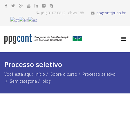
(61) 3107-0812 - 8h às 18h
ppgcont@unb.br
Processo seletivo
Você está aqui:
Início
Sobre o curso
Processo seletivo
Sem categoria
blog