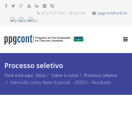
(61) 3107-0812 - 8h às 18h
ppgcont@unb.br
Processo seletivo
Você está aqui:
Início
Sobre o curso
Processo seletivo
Admissão como Aluno Especial – 2020/2 – Resultado