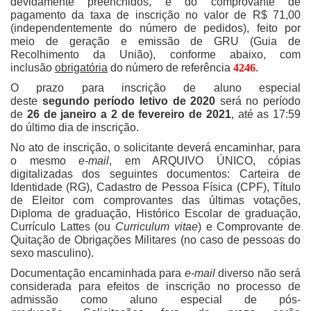
devidamente preenchidos, e do comprovante de
pagamento da taxa de inscrição no valor de R$ 71,00
(independentemente do número de pedidos), feito por
meio de geração e emissão de GRU (Guia de
Recolhimento da União), conforme abaixo, com
inclusão
obrigatória
do número de referência
4246
.
O prazo para inscrição de aluno especial
deste
segundo
período letivo de 2020
será no período
de
26 de janeiro a 2 de fevereiro de 2021
, até as 17:59
do último dia de inscrição.
No ato de inscrição, o solicitante deverá encaminhar, para
o mesmo
e-mail
, em ARQUIVO ÚNICO, cópias
digitalizadas dos seguintes documentos: Carteira de
Identidade (RG), Cadastro de Pessoa Física (CPF), Título
de Eleitor com comprovantes das últimas votações,
Diploma de graduação, Histórico Escolar de graduação,
Currículo Lattes (ou
Curriculum vitae
) e Comprovante de
Quitação de Obrigações Militares (no caso de pessoas do
sexo masculino).
Documentação encaminhada para
e-mail
diverso não será
considerada para efeitos de inscrição no processo de
admissão como aluno especial de pós-