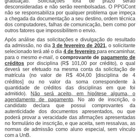
graduação. Solicitações fora de prazo serão
desconsideradas e não serão reembolsadas. O PPGCont
não se responsabiliza por qualquer problema que impeça
a chegada da documentação a seu destino, ordem técnica
dos computadores, falhas de comunicação, bem como por
outros fatores que impossibilitem o envio.
Após análise das solicitações e divulgação do resultado
da admissão, no dia
3 de fevereiro de 2021
, o solicitante
selecionado terá até o dia
4 de fevereiro
para encaminhar,
para o mesmo
e-mail
, o
comprovante de
pagamento de
créditos
por disciplina (R$ 101,00 por crédito), o qual
deverá ser efetuado na mesma conta da solicitação de
matrícula (no valor de R$
404,00 [disciplina de 4
créditos]
ou no valor da soma correspondente à
quantidade de créditos das disciplinas em que foi
admitido).
Não será aceito, em hipótese alguma, o
agendamento de pagamento
. No ato de inscrição, o
candidato declara que possui comprovantes da
autenticidade dos documentos apresentados, ou que
poderá provar a veracidade das afirmações apresentadas
no formulário de inscrição, e que aceita, sem ressalvas, as
normas de admissão como aluno especial, sem vínculo
com a UnB.