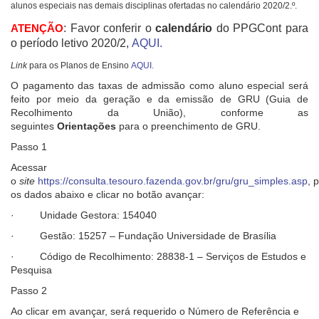
alunos especiais nas demais disciplinas ofertadas no calendário 2020/2.º.
: Favor conferir o
calendário
do PPGCont para
ATENÇÃO
o período letivo 2020/2,
AQUI
.
Link
para os Planos de Ensino
AQUI.
O pagamento das taxas de admissão como aluno especial será
feito por meio da geração e da emissão de GRU (Guia de
Recolhimento da União), conforme as
seguintes
Orientações
para o preenchimento de GRU.
Passo 1
Acessar
o
site
https://consulta.tesouro.fazenda.gov.br/gru/gru_simples.asp
, 
os dados abaixo e clicar no botão avançar:
· Unidade Gestora: 154040
· Gestão: 15257 – Fundação Universidade de Brasília
· Código de Recolhimento: 28838-1 – Serviços de Estudos e
Pesquisa
Passo 2
Ao clicar em avançar, será requerido o Número de Referência e