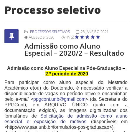
Processo seletivo
PROCESSOS SELETIVOS
25 JANEIRO 2021
ACESSOS: 3630
RATING:
Admissão como Aluno
Especial – 2020/2 – Resultado
Admissão como Aluno Especial na Pós-Graduação
–
2
.
º período de 2020
Para participar como aluno especial do Mestrado
Acadêmico e(ou) do Doutorado, é necessário verificar a
disponibilidade de vagas no período letivo e encaminhar,
pelo
e-mail
<
ppgcont.unb@gmail.com
> (da Secretaria do
PPGCont), em ARQUIVO ÚNICO (junto com a
documentação exigida), as imagens digitalizadas dos
formulários de
Solicitação de admissão como aluno
especial e exposição de motivos
(disponíveis em
<http://www.saa.unb.br/formularios-pos-graduacao>),