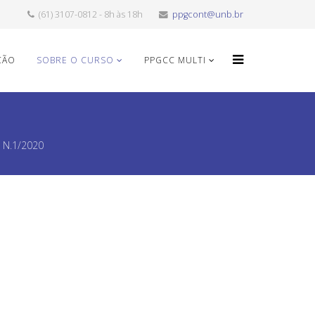
(61) 3107-0812 - 8h às 18h
ppgcont@unb.br
ÇÃO
SOBRE O CURSO
PPGCC MULTI
l N.1/2020