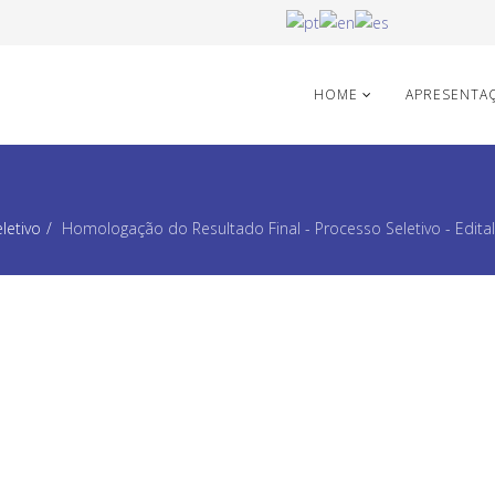
HOME
APRESENTA
letivo
Homologação do Resultado Final - Processo Seletivo - Edita