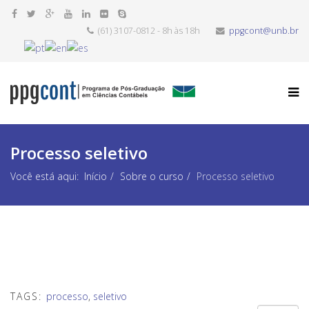
(61) 3107-0812 - 8h às 18h
ppgcont@unb.br
Processo seletivo
Você está aqui:
Início
Sobre o curso
Processo seletivo
TAGS:
processo
,
seletivo