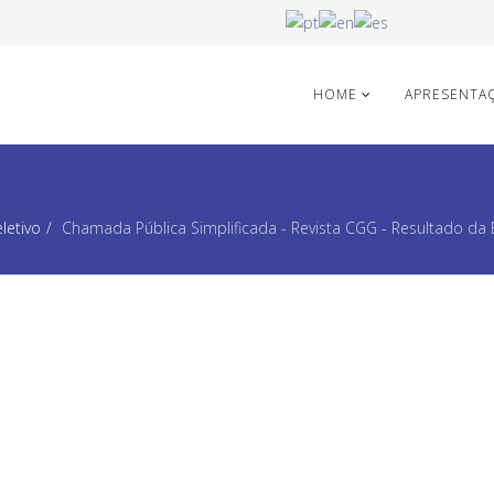
HOME
APRESENTA
letivo
Chamada Pública Simplificada - Revista CGG - Resultado da E