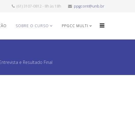
(61) 3107-0812 - 8h às 18h
ppgcont@unb.br
ÇÃO
SOBRE O CURSO
PPGCC MULTI
ntrevista e Resultado Final