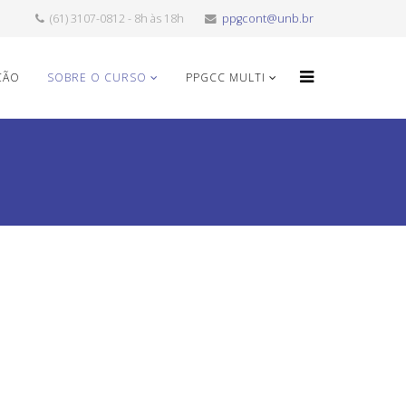
(61) 3107-0812 - 8h às 18h
ppgcont@unb.br
ÇÃO
SOBRE O CURSO
PPGCC MULTI