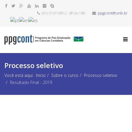
(61) 3107-0812 - 8h às 18h
ppgcont@unb.br
Processo seletivo
Você está aqui:
Início
Sobre o curso
Processo seletivo
Resultado Final - 2019