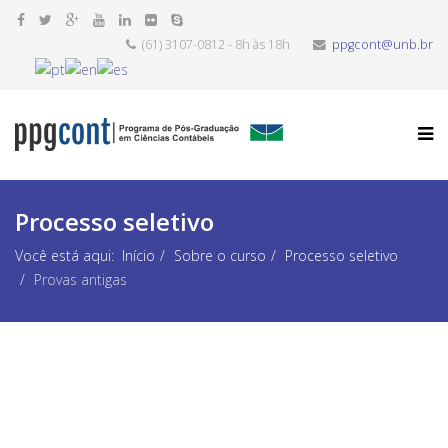
(61) 3107-0812 - 8h às 18h
ppgcont@unb.br
Processo seletivo
Você está aqui:
Início
Sobre o curso
Processo seletivo
Provas antigas