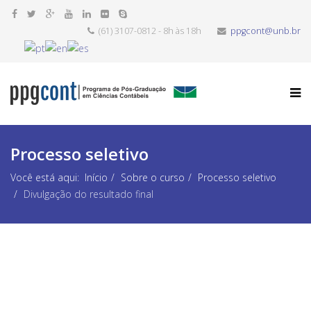
(61) 3107-0812 - 8h às 18h
ppgcont@unb.br
Processo seletivo
Você está aqui:
Início
Sobre o curso
Processo seletivo
Divulgação do resultado final